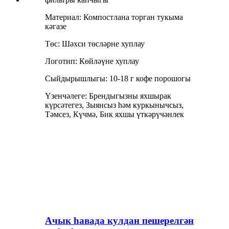
Материал: Компостлана торган тукыма
кәгазе
Төс: Шәхси төсләрне хуплау
Логотип: Көйләүне хуплау
Сыйдырышлыгы: 10-18 г кофе порошогы
Үзенчәлеге: Брендыгызны яхшырак
күрсәтегез, Зыянсыз һәм куркынычсыз,
Тәмсез, Күчмә, Бик яхшы үткәрүчәнлек
Ачык һавада кулдан пешерелгән