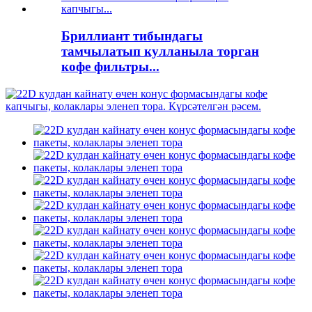
Бриллиант тибындагы
тамчылатып кулланыла торган
кофе фильтры...