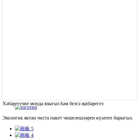
Хәбәрегезне монда языгыз һәм безгә җибәрегез
Экологик яктан чиста пакет чишелешләрен күзәтеп барыгыз.