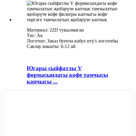
Материал: 22D тукылмаган
Төс: Ак
Логотип: Заказ буенча кабул итү
'
s логотибы
Саклау вакыты: 6-12 ай
Югары сыйфатлы V
формасындагы кофе тамчысы
капчыгы ...