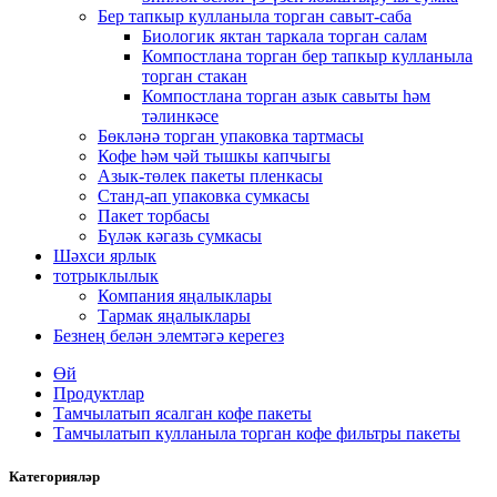
Бер тапкыр кулланыла торган савыт-саба
Биологик яктан таркала торган салам
Компостлана торган бер тапкыр кулланыла
торган стакан
Компостлана торган азык савыты һәм
тәлинкәсе
Бөкләнә торган упаковка тартмасы
Кофе һәм чәй тышкы капчыгы
Азык-төлек пакеты пленкасы
Станд-ап упаковка сумкасы
Пакет торбасы
Бүләк кәгазь сумкасы
Шәхси ярлык
тотрыклылык
Компания яңалыклары
Тармак яңалыклары
Безнең белән элемтәгә керегез
Өй
Продуктлар
Тамчылатып ясалган кофе пакеты
Тамчылатып кулланыла торган кофе фильтры пакеты
Категорияләр