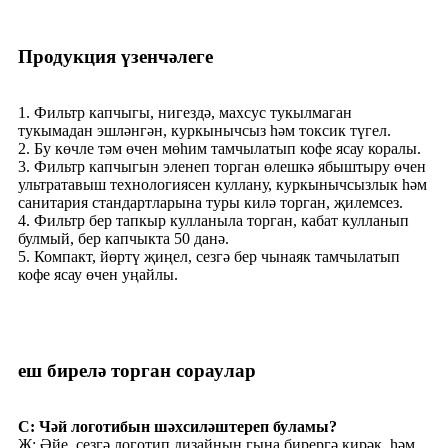
Продукция үзенчәлеге
1. Фильтр капчыгы, нигездә, махсус тукылмаган
тукымадан эшләнгән, куркынычсыз һәм токсик түгел.
2. Бу көчле тәм өчен мөһим тамчылатып кофе ясау коралы.
3. Фильтр капчыгын эленеп торган өлешкә ябыштыру өчен
ультратавыш технологиясен куллану, куркынычсызлык һәм
санитария стандартларына туры килә торган, җилемсез.
4. Фильтр бер тапкыр кулланыла торган, кабат кулланып
булмый, бер капчыкта 50 данә.
5. Компакт, йөртү җиңел, сезгә бер чынаяк тамчылатып
кофе ясау өчен уңайлы.
еш бирелә торган сораулар
С: Чәй логотибын шәхсиләштереп буламы?
Җ: Әйе, сезгә логотип дизайнын гына бирергә кирәк, һәм