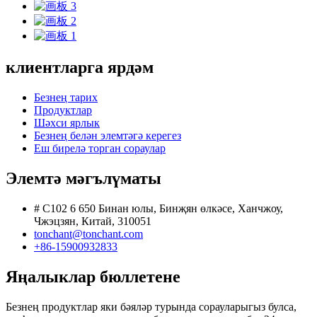
клиентларга ярдәм
Безнең тарих
Продуктлар
Шәхси ярлык
Безнең белән элемтәгә керегез
Еш бирелә торган сораулар
Элемтә мәгълүматы
# C102 6 650 Бинан юлы, Бинҗян өлкәсе, Ханчжоу,
Чжэцзян, Китай, 310051
tonchant@tonchant.com
+86-15900932833
Яңалыклар бюллетене
Безнең продуктлар яки бәяләр турында сорауларыгыз булса,