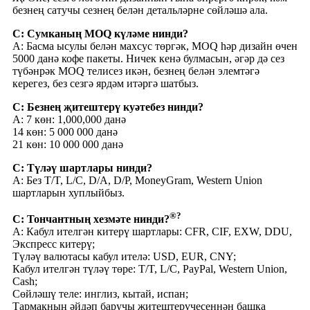
безнең сатучы сезнең белән детальләрне сөйләшә ала.
С: Сумканың MOQ күләме нинди?
A: Басма ысулы белән махсус төргәк, MOQ һәр дизайн өчен
5000 данә кофе пакеты. Ничек кенә булмасын, әгәр дә сез
түбәнрәк MOQ телисез икән, безнең белән элемтәгә
керегез, без сезгә ярдәм итәргә шатбыз.
С: Безнең җитештерү куәтебез нинди?
A: 7 көн: 1,000,000 данә
14 көн: 5 000 000 данә
21 көн: 10 000 000 данә
С: Түләү шартлары нинди?
A: Без T/T, L/C, D/A, D/P, MoneyGram, Western Union
шартларын хуплыйбыз.
®?
С: Тончантның хезмәте нинди?
A: Кабул ителгән китерү шартлары: CFR, CIF, EXW, DDU,
Экспресс китерү;
Түләү валютасы кабул ителә: USD, EUR, CNY;
Кабул ителгән түләү төре: T/T, L/C, PayPal, Western Union,
Cash;
Сөйләшү теле: инглиз, кытай, испан;
Тармакның әйдәп баручы җитештерүчесеннән башка