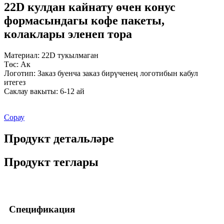
22D кулдан кайнату өчен конус
формасындагы кофе пакеты,
колаклары эленеп тора
Материал: 22D тукылмаган
Төс: Ак
Логотип: Заказ буенча заказ бирүченең логотибын кабул
итегез
Саклау вакыты: 6-12 ай
Сорау
Продукт детальләре
Продукт теглары
Спецификация