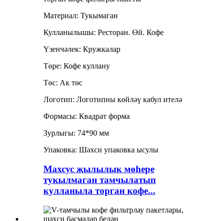
Материал: Тукымаган
Кулланылышы: Ресторан. Өй. Кофе
Үзенчәлек: Кружкалар
Төре: Кофе куллану
Төс: Ак төс
Логотип: Логотипны көйләү кабул ителә
Формасы: Квадрат форма
Зурлыгы: 74*90 мм
Упаковка: Шәхси упаковка ысулы
Махсус җылылык мөһере
тукылмаган тамчылатып
кулланыла торган кофе...