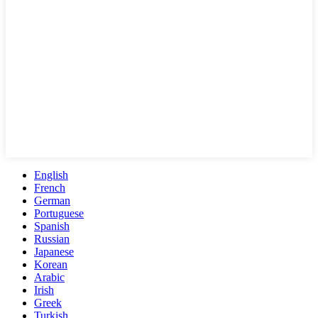
English
French
German
Portuguese
Spanish
Russian
Japanese
Korean
Arabic
Irish
Greek
Turkish