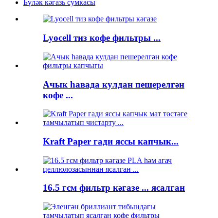
Бүләк кәгазь сумкасы
Lyocell тиз кофе фильтры ...
Ачык һавада кулдан пешерелгән
кофе ...
Kraft Paper гади яссы капчык...
16.5 гсм фильтр кәгазе ... ясалган