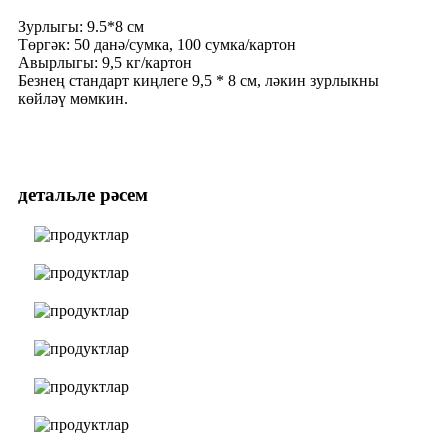
Зурлыгы: 9.5*8 см
Төргәк: 50 данә/сумка, 100 сумка/картон
Авырлыгы: 9,5 кг/картон
Безнең стандарт киңлеге 9,5 * 8 см, ләкин зурлыкны
көйләү мөмкин.
детальле рәсем