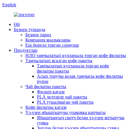
English
Өй
Безнең турында
Безнең тарих
Компания яңалыклары
Еш бирелә торган сораулар
Продуктлар
НЛО тамчылатып кулланыла торган кофе фильтры
Тамчылатып ясалган кофе пакеты
Тамчылатып кулланыла торган кофе
фильтры пакеты
Асып торучы колак тамчысы кофе фильтры
рулон
Чәй фильтры пакеты
Фильтр кәгазе
PLA челтәрле чәй пакеты
PLA тукылмаган чәй пакеты
Кофе фильтры кәгазе
Үз-үзен ябыштыручы упаковка капчыгы
Ябыштыргыч скотч белән үз-үзен яптыручы
сумка
Зиплок белән үз-үзен ябыштыручы сумка