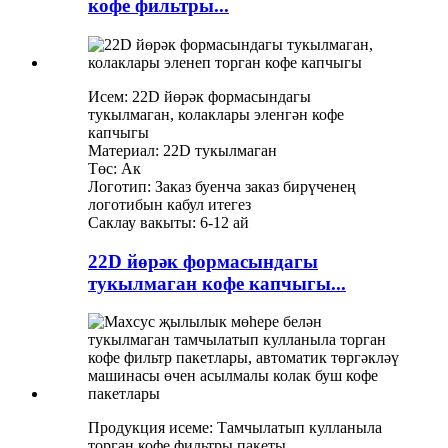
кофе фильтры...
Исем: 22D йөрәк формасындагы
тукылмаган, колаклары эленгән кофе
капчыгы
Материал: 22D тукылмаган
Төс: Ак
Логотип: Заказ буенча заказ бирүченең
логотибын кабул итегез
Саклау вакыты: 6-12 ай
22D йөрәк формасындагы
тукылмаган кофе капчыгы...
Продукция исеме: Тамчылатып кулланыла
торган кофе фильтры пакеты