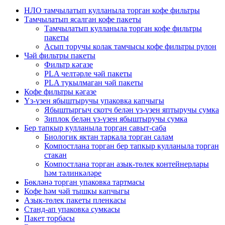
НЛО тамчылатып кулланыла торган кофе фильтры
Тамчылатып ясалган кофе пакеты
Тамчылатып кулланыла торган кофе фильтры
пакеты
Асып торучы колак тамчысы кофе фильтры рулон
Чәй фильтры пакеты
Фильтр кәгазе
PLA челтәрле чәй пакеты
PLA тукылмаган чәй пакеты
Кофе фильтры кәгазе
Үз-үзен ябыштыручы упаковка капчыгы
Ябыштыргыч скотч белән үз-үзен яптыручы сумка
Зиплок белән үз-үзен ябыштыручы сумка
Бер тапкыр кулланыла торган савыт-саба
Биологик яктан таркала торган салам
Компостлана торган бер тапкыр кулланыла торган
стакан
Компостлана торган азык-төлек контейнерлары
һәм тәлинкәләре
Бөкләнә торган упаковка тартмасы
Кофе һәм чәй тышкы капчыгы
Азык-төлек пакеты пленкасы
Станд-ап упаковка сумкасы
Пакет торбасы