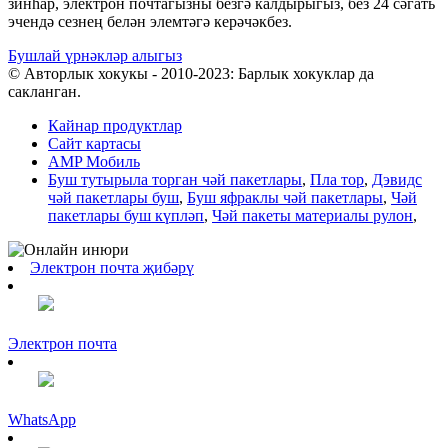
зинһар, электрон почтагызны безгә калдырыгыз, без 24 сәгать
эчендә сезнең белән элемтәгә керәчәкбез.
Бушлай үрнәкләр алыгыз
© Авторлык хокукы - 2010-2023: Барлык хокуклар да
сакланган.
Кайнар продуктлар
Сайт картасы
AMP Мобиль
Буш тутырыла торган чәй пакетлары
,
Пла тор
,
Дэвидс
чәй пакетлары буш
,
Буш яфраклы чәй пакетлары
,
Чәй
пакетлары буш күпләп
,
Чәй пакеты материалы рулон
,
Электрон почта җибәрү
Электрон почта
WhatsApp