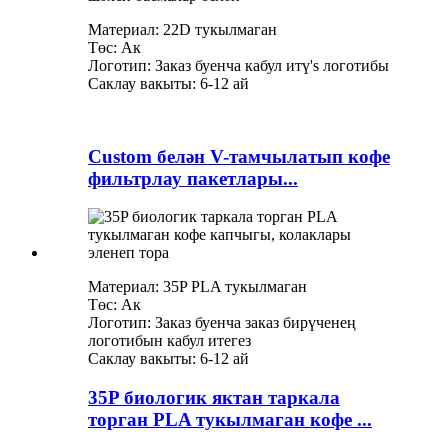
Материал: 22D тукылмаган
Төс: Ак
Логотип: Заказ буенча кабул итү
'
s логотибы
Саклау вакыты: 6-12 ай
Custom белән V-тамчылатып кофе
фильтрлау пакетлары...
Материал: 35P PLA тукылмаган
Төс: Ак
Логотип: Заказ буенча заказ бирүченең
логотибын кабул итегез
Саклау вакыты: 6-12 ай
35P биологик яктан таркала
торган PLA тукылмаган кофе ...