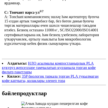
ярдәмнәр.
®?
С: Тончант нәрсә ул
A: Tonchant компаниясенең эшләү һәм җитештерү буенча
15 елдан артык тәҗрибәсе бар, без бөтен дөнья буенча
төргәк материаллары өчен шәхси чишелешләр тәкъдим
итәбез. Безнең остаханә 11000㎡, SC/ISO22000/ISO14001
сертификатларына ия, һәм безнең үзебезнең лаборатория
үткәрүчәнлек, ертылу ныклыгы һәм микробиологик
күрсәткечләр кебек физик сынауларны үткәрә.
Алдагысы:
НЛО асылмалы компостланырлык PLA
кукуруз җепселләре тамчылатып кулланыла торган кофе
фильтр пакетлары
Киләсе:
35P биологик таркала торган PLA тукылмаган
кофе капчыгы, колаклары эленеп тора
бәйле
продуктлар