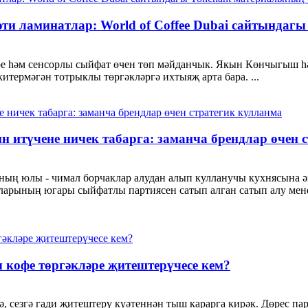
әти ламинатлар: World of Coffee Dubai сайтындаг
ләре һәм сенсорлы сыйфат өчен төп мәйданчык. Якын Көнчыгыш һ
китермәгән тотрыклы төргәкләргә ихтыяҗ арта бара. ...
 итүчене ничек табарга: заманча брендлар өчен 
ың юлы - чимал борчаклар алудан алып кулланучы кухнясына әз
кларының югары сыйфатлы партиясен сатып алган сатып алу мене
 кофе төргәкләре җитештерүчесе кем?
, сезгә гади җитештерү куәтеннән тыш карарга кирәк. Дөрес па