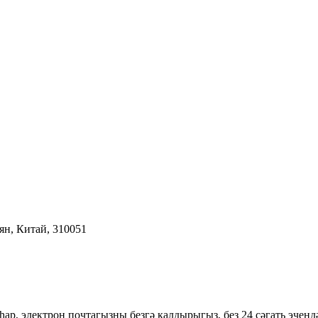
ян, Китай, 310051
ар, электрон почтагызны безгә калдырыгыз, без 24 сәгать эчендә