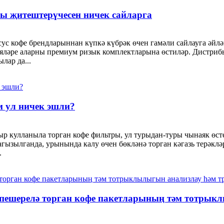
 җитештерүчесен ничек сайларга
с кофе брендларыннан күпкә күбрәк өчен гамәли сайлауга әйлә
ияләре аларны премиум ризык комплектларына өстиләр. Дистриб
лар да...
 ул ничек эшли?
ыр кулланыла торган кофе фильтры, ул турыдан-туры чынаяк өст
н агызылганда, урынында калу өчен бөкләнә торган кәгазь терәк
.
ешерелә торган кофе пакетларының тәм тотрыкл