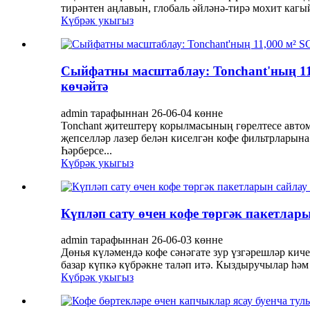
тирәнтен аңлавын, глобаль әйләнә-тирә мохит кагы
Күбрәк укыгыз
Сыйфатны масштаблау: Tonchant'ның 11
көчәйтә
admin тарафыннан 26-06-04 көнне
Tonchant җитештерү корылмасының гөрелтесе автом
җепселләр лазер белән киселгән кофе фильтрларына
Һәрберсе...
Күбрәк укыгыз
Күпләп сату өчен кофе төргәк пакетлары
admin тарафыннан 26-06-03 көнне
Дөнья күләмендә кофе сәнәгате зур үзгәрешләр кич
базар күпкә күбрәкне таләп итә. Кыздыручылар һәм
Күбрәк укыгыз