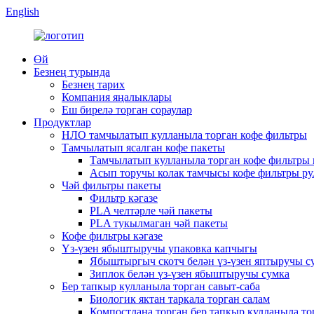
English
Өй
Безнең турында
Безнең тарих
Компания яңалыклары
Еш бирелә торган сораулар
Продуктлар
НЛО тамчылатып кулланыла торган кофе фильтры
Тамчылатып ясалган кофе пакеты
Тамчылатып кулланыла торган кофе фильтры
Асып торучы колак тамчысы кофе фильтры ру
Чәй фильтры пакеты
Фильтр кәгазе
PLA челтәрле чәй пакеты
PLA тукылмаган чәй пакеты
Кофе фильтры кәгазе
Үз-үзен ябыштыручы упаковка капчыгы
Ябыштыргыч скотч белән үз-үзен яптыручы с
Зиплок белән үз-үзен ябыштыручы сумка
Бер тапкыр кулланыла торган савыт-саба
Биологик яктан таркала торган салам
Компостлана торган бер тапкыр кулланыла то