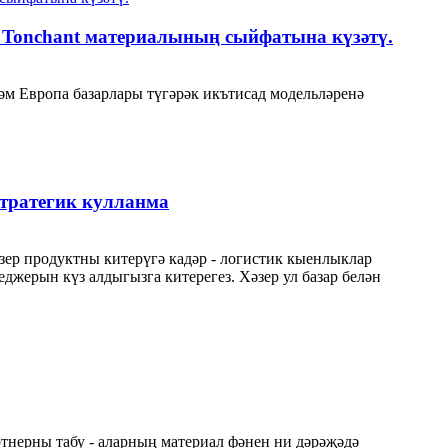
ы Tonchant материалының сыйфатына күзәтү.
әм Европа базарлары түгәрәк икътисад модельләренә
стратегик кулланма
ер продуктны китерүгә кадәр - логистик кыенлыклар
джерын күз алдыгызга китерегез. Хәзер ул базар белән
ртнерны табу - аларның материал фәнен ни дәрәҗәдә