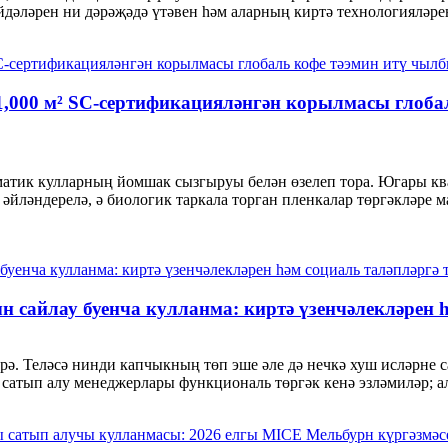
йдәләрен ни дәрәҗәдә үтәвен һәм аларның киртә технологияләрен
,000 м² SC-сертификацияләнгән корылмасы глоба
атик кулларның йомшак сызгыруы белән өзелеп тора. Югары кв
 әйләндерелә, ә биологик таркала торган пленкалар төргәкләр
н сайлау буенча кулланма: киртә үзенчәлекләрен 
ерә. Теләсә нинди капчыкның төп эше әле дә нечкә хуш исләрне 
 сатып алу менеджерлары функциональ төргәк кенә эзләмиләр; ал