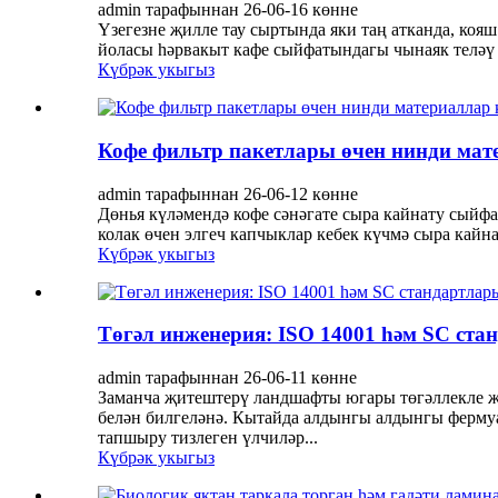
admin тарафыннан 26-06-16 көнне
Үзегезне җилле тау сыртында яки таң атканда, коя
йоласы һәрвакыт кафе сыйфатындагы чынаяк теләү һ
Күбрәк укыгыз
Кофе фильтр пакетлары өчен нинди ма
admin тарафыннан 26-06-12 көнне
Дөнья күләмендә кофе сәнәгате сыра кайнату сый
колак өчен элгеч капчыклар кебек күчмә сыра кайн
Күбрәк укыгыз
Төгәл инженерия: ISO 14001 һәм SC ст
admin тарафыннан 26-06-11 көнне
Заманча җитештерү ландшафты югары төгәллекле 
белән билгеләнә. Кытайда алдынгы алдынгы фермуа
тапшыру тизлеген үлчиләр...
Күбрәк укыгыз