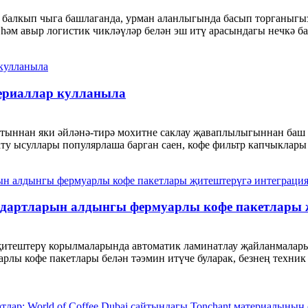
ш балкып чыга башлаганда, урман аланлыгында басып торганыгыз
әм авыр логистик чикләүләр белән эш итү арасындагы нечкә бал
териаллар кулланыла
фатыннан яки әйләнә-тирә мохитне саклау җаваплылыгыннан баш
ату ысуллары популярлаша барган саен, кофе фильтр капчыклары 
андартларын алдынгы фермуарлы кофе пакетлары 
җитештерү корылмаларында автоматик ламинатлау җайланмалар
рлы кофе пакетлары белән тәэмин итүче буларак, безнең техни