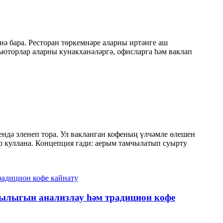
нә бара. Ресторан төркемнәре аларны иртәнге аш
ьюторлар аларны кунакханәләргә, офисларга һәм ваклап
ендә эленеп тора. Ул вакланган кофеның үлчәмле өлешен
ләр куллана. Концепция гади: аерым тамчылатып суырту
ылыгын анализлау һәм традицион кофе