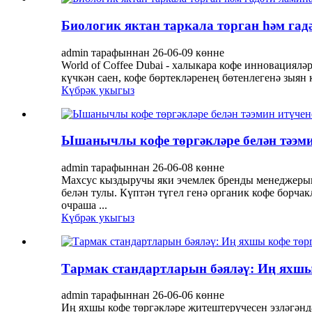
Биологик яктан таркала торган һәм гад
admin тарафыннан 26-06-09 көнне
World of Coffee Dubai - халыкара кофе инновация
күчкән саен, кофе бөртекләренең бөтенлегенә зыян 
Күбрәк укыгыз
Ышанычлы кофе төргәкләре белән тәэмин
admin тарафыннан 26-06-08 көнне
Махсус кыздыручы яки эчемлек бренды менеджерын
белән тулы. Күптән түгел генә органик кофе борча
очраша ...
Күбрәк укыгыз
Тармак стандартларын бәяләү: Иң яхшы
admin тарафыннан 26-06-06 көнне
Иң яхшы кофе төргәкләре җитештерүчесен эзләгәндә