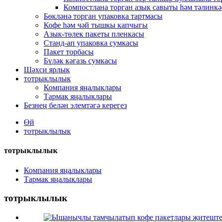
Компостлана торган азык савыты һәм тәлинкә
Бөкләнә торган упаковка тартмасы
Кофе һәм чәй тышкы капчыгы
Азык-төлек пакеты пленкасы
Станд-ап упаковка сумкасы
Пакет торбасы
Бүләк кәгазь сумкасы
Шәхси ярлык
тотрыклылык
Компания яңалыклары
Тармак яңалыклары
Безнең белән элемтәгә керегез
Өй
тотрыклылык
тотрыклылык
Компания яңалыклары
Тармак яңалыклары
тотрыклылык