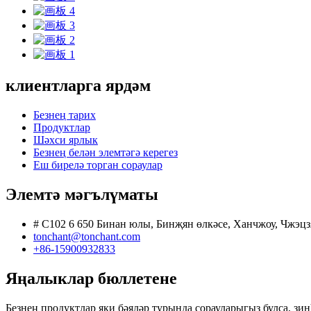
клиентларга ярдәм
Безнең тарих
Продуктлар
Шәхси ярлык
Безнең белән элемтәгә керегез
Еш бирелә торган сораулар
Элемтә мәгълүматы
# C102 6 650 Бинан юлы, Бинҗян өлкәсе, Ханчжоу, Чжэцз
tonchant@tonchant.com
+86-15900932833
Яңалыклар бюллетене
Безнең продуктлар яки бәяләр турында сорауларыгыз булса, зинһ