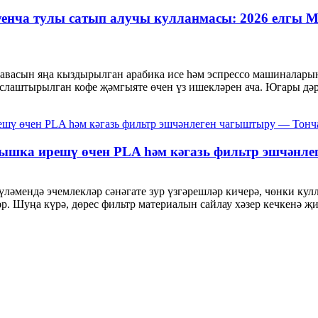
уенча тулы сатып алучы кулланмасы: 2026 елгы M
 һавасын яңа кыздырылган арабика исе һәм эспрессо машиналар
услаштырылган кофе җәмгыяте өчен үз ишекләрен ача. Югары дәр
 уңышка ирешү өчен PLA һәм кәгазь фильтр эшчән
күләмендә эчемлекләр сәнәгате зур үзгәрешләр кичерә, чөнки кул
 Шуңа күрә, дөрес фильтр материалын сайлау хәзер кечкенә җите