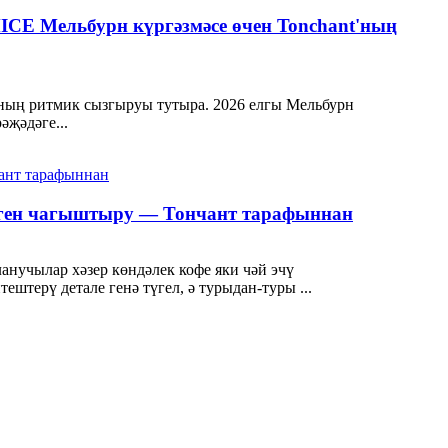
ICE Мельбурн күргәзмәсе өчен Tonchant'ның
ының ритмик сызгыруы тутыра. 2026 елгы Мельбурн
әҗәдәге...
леген чагыштыру — Тончант тарафыннан
ланучылар хәзер көндәлек кофе яки чәй эчү
штерү детале генә түгел, ә турыдан-туры ...