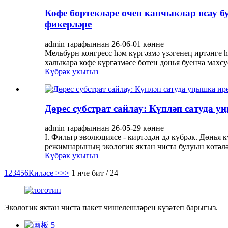
Кофе бөртекләре өчен капчыклар ясау б
фикерләре
admin тарафыннан 26-06-01 көнне
Мельбурн конгресс һәм күргәзмә үзәгенең иртәнге
халыкара кофе күргәзмәсе бөтен дөнья буенча махс
Күбрәк укыгыз
Дөрес субстрат сайлау: Күпләп сатуда
admin тарафыннан 26-05-29 көнне
I. Фильтр эволюциясе - киртәдән дә күбрәк. Дөнья 
режимнарының экологик яктан чиста булуын көтәләр.
Күбрәк укыгыз
1
2
3
4
5
6
Киләсе >
>>
1 нче бит / 24
Экологик яктан чиста пакет чишелешләрен күзәтеп барыгыз.