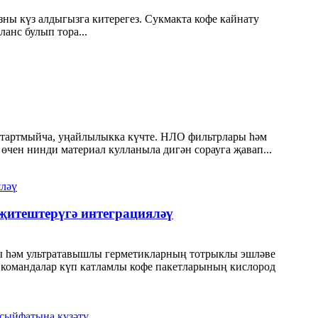
ны күз алдыгызга китерегез. Сукмакта кофе кайнату
анс булып тора...
 тартмыйча, уңайлылыкка күчте. НЛО фильтрлары һәм
өчен нинди материал кулланыла дигән сорауга җавап...
җитештерүгә интеграцияләү
ы һәм ультратавышлы герметикларның тотрыклы эшләве
к командалар күп катламлы кофе пакетларының кислород