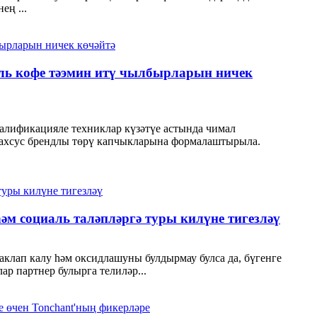
ең ...
ль кофе тәэмин итү чылбырларын ничек
алификацияле техниклар күзәтүе астында чимал
е махсус брендлы төрү капчыкларына формалаштырыла.
һәм социаль таләпләргә туры килүне тигезләү
саклап калу һәм оксидлашуны булдырмау булса да, бүгенге
ар партнер булырга телиләр...