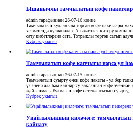
Ышанычлы тамчылатып кофе пакетлары
admin тарафыннан 26-07-16 көнне
Тамчылатып кулланыла торган кофе пакетлары махсу
хезмәтендә кулланалар. Азык-төлек китерү компан
сату кибетләренә сата. Тотрыклы төргәк сатып алучы
Күбрәк укыгыз
Тамчылатып кофе капчыгы нәрсә ул һәм
admin тарафыннан 26-07-15 көнне
Тамчылатып суырту өчен кофе пакеты - ул бер тапк
үз эченә ала һәм кайнар су вакланган кофе эченнә
җайланмасы булмаган кофе өстенә агызып суырту, ..
Күбрәк укыгыз
Уңайлылыкның киләчәге: тамчылатып п
кайнату